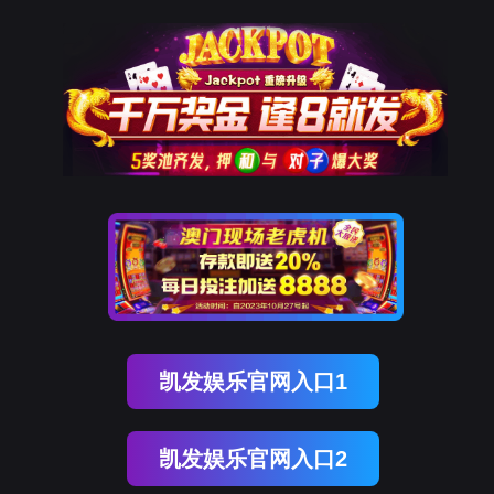
凯发娱乐官网入口1
凯发娱乐官网入口2