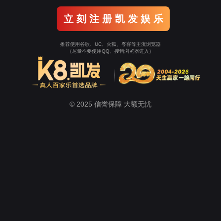
立 刻 注 册 凯 发 娱 乐
推荐使用谷歌、UC、火狐、夸客等主流浏览器
（尽量不要使用QQ、搜狗浏览器进入）
© 2025 信誉保障 大额无忧